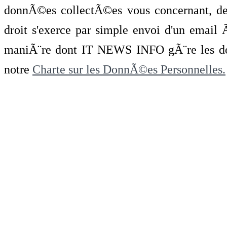
donnÃ©es collectÃ©es vous concernant, de 
droit s'exerce par simple envoi d'un emai
maniÃ¨re dont IT NEWS INFO gÃ¨re les do
notre
Charte sur les DonnÃ©es Personnelles.