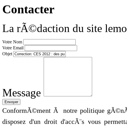
Contacter
La rÃ©daction du site lemo
Votre Nom
Votre Email
Objet
Message
ConformÃ©ment Ã notre politique gÃ©nÃ©
disposez d'un droit d'accÃ¨s vous perme