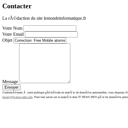
Contacter
La rÃ©daction du site lemondeinformatique.fr
Votre Nom
Votre Email
Objet
Message
ConformÃ©ment Ã notre politique gÃ©nÃ©rale en matiÃ¨re de donnÃ©es personnelles, vous disposez d'un dr
privacy@it-news-info.com
. Pour tout savoir sur la maniÃ¨re dont IT NEWS INFO gÃ¨re les donnÃ©es perso