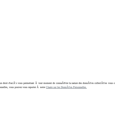
oit d'accÃ¨s vous permettant Ã tout moment de connaÃ®tre la nature des donnÃ©es collectÃ©es vous concern
nnelles, vous pouvez vous reporter Ã notre
Charte sur les DonnÃ©es Personnelles.