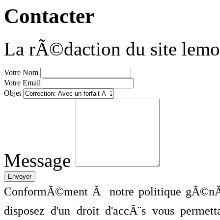
Contacter
La rÃ©daction du site lemo
Votre Nom
Votre Email
Objet
Message
ConformÃ©ment Ã notre politique gÃ©nÃ©
disposez d'un droit d'accÃ¨s vous perme