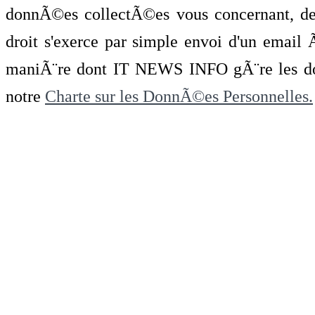
donnÃ©es collectÃ©es vous concernant, de 
droit s'exerce par simple envoi d'un emai
maniÃ¨re dont IT NEWS INFO gÃ¨re les do
notre
Charte sur les DonnÃ©es Personnelles.