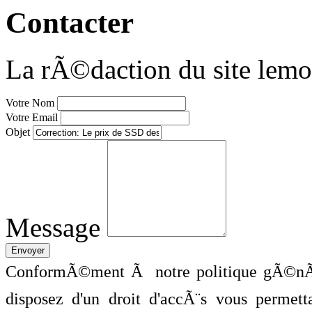
Contacter
La rÃ©daction du site lemo
Votre Nom
Votre Email
Objet
Message
ConformÃ©ment Ã notre politique gÃ©nÃ©
disposez d'un droit d'accÃ¨s vous perme