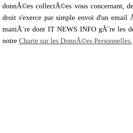
donnÃ©es collectÃ©es vous concernant, de 
droit s'exerce par simple envoi d'un emai
maniÃ¨re dont IT NEWS INFO gÃ¨re les do
notre
Charte sur les DonnÃ©es Personnelles.