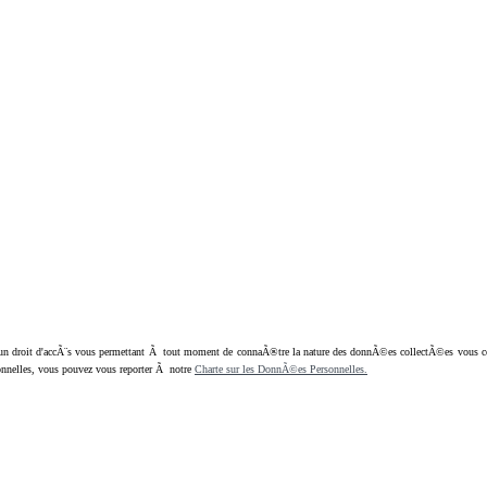
oit d'accÃ¨s vous permettant Ã tout moment de connaÃ®tre la nature des donnÃ©es collectÃ©es vous concern
nnelles, vous pouvez vous reporter Ã notre
Charte sur les DonnÃ©es Personnelles.