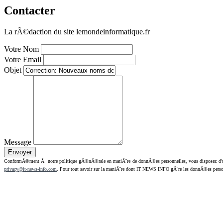
Contacter
La rÃ©daction du site lemondeinformatique.fr
Votre Nom
Votre Email
Objet
Message
ConformÃ©ment Ã notre politique gÃ©nÃ©rale en matiÃ¨re de donnÃ©es personnelles, vous disposez d'un dr
privacy@it-news-info.com
. Pour tout savoir sur la maniÃ¨re dont IT NEWS INFO gÃ¨re les donnÃ©es perso