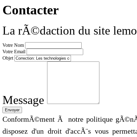
Contacter
La rÃ©daction du site lemo
Votre Nom
Votre Email
Objet
Message
ConformÃ©ment Ã notre politique gÃ©nÃ©
disposez d'un droit d'accÃ¨s vous perme