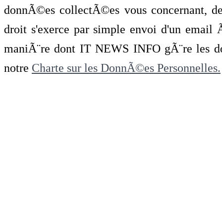
donnÃ©es collectÃ©es vous concernant, de 
droit s'exerce par simple envoi d'un emai
maniÃ¨re dont IT NEWS INFO gÃ¨re les do
notre
Charte sur les DonnÃ©es Personnelles.