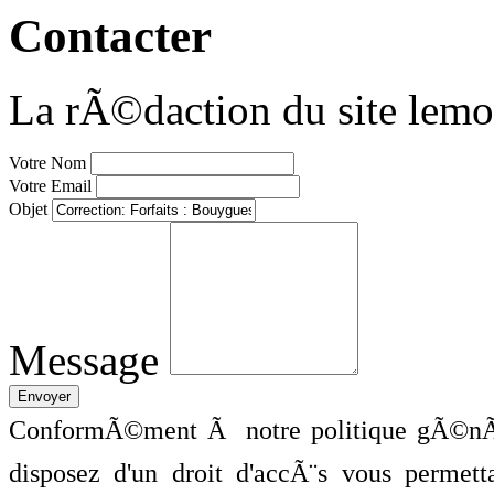
Contacter
La rÃ©daction du site lemo
Votre Nom
Votre Email
Objet
Message
ConformÃ©ment Ã notre politique gÃ©nÃ©
disposez d'un droit d'accÃ¨s vous perme