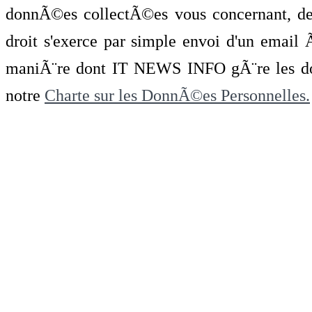
donnÃ©es collectÃ©es vous concernant, de 
droit s'exerce par simple envoi d'un emai
maniÃ¨re dont IT NEWS INFO gÃ¨re les do
notre
Charte sur les DonnÃ©es Personnelles.