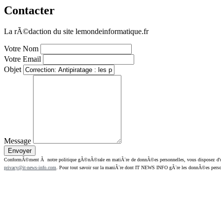
Contacter
La rÃ©daction du site lemondeinformatique.fr
Votre Nom
Votre Email
Objet
Message
ConformÃ©ment Ã notre politique gÃ©nÃ©rale en matiÃ¨re de donnÃ©es personnelles, vous disposez d'un dr
privacy@it-news-info.com
. Pour tout savoir sur la maniÃ¨re dont IT NEWS INFO gÃ¨re les donnÃ©es perso