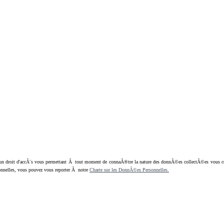
oit d'accÃ¨s vous permettant Ã tout moment de connaÃ®tre la nature des donnÃ©es collectÃ©es vous concern
nnelles, vous pouvez vous reporter Ã notre
Charte sur les DonnÃ©es Personnelles.