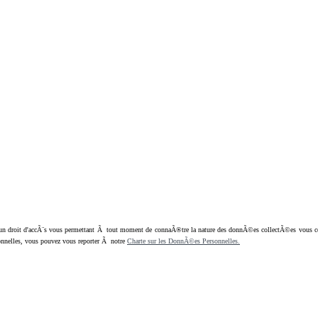
oit d'accÃ¨s vous permettant Ã tout moment de connaÃ®tre la nature des donnÃ©es collectÃ©es vous concern
nnelles, vous pouvez vous reporter Ã notre
Charte sur les DonnÃ©es Personnelles.