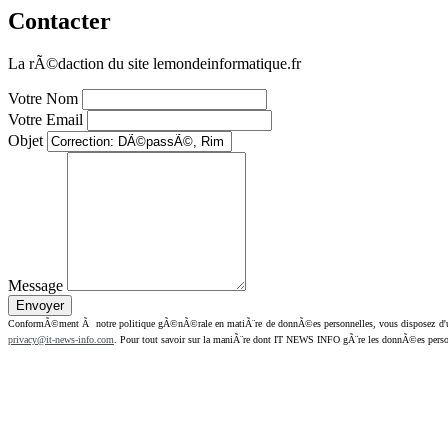
Contacter
La rÃ©daction du site lemondeinformatique.fr
Votre Nom
Votre Email
Objet
Message
ConformÃ©ment Ã notre politique gÃ©nÃ©rale en matiÃ¨re de donnÃ©es personnelles, vous disposez d'un dr
privacy@it-news-info.com
. Pour tout savoir sur la maniÃ¨re dont IT NEWS INFO gÃ¨re les donnÃ©es perso