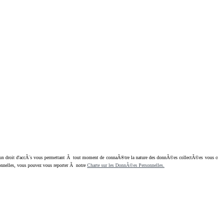
oit d'accÃ¨s vous permettant Ã tout moment de connaÃ®tre la nature des donnÃ©es collectÃ©es vous concern
nnelles, vous pouvez vous reporter Ã notre
Charte sur les DonnÃ©es Personnelles.