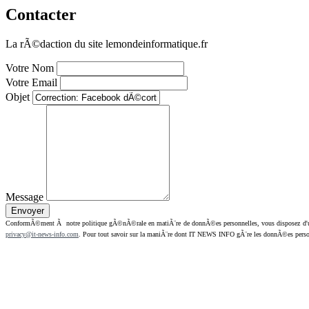
Contacter
La rÃ©daction du site lemondeinformatique.fr
Votre Nom
Votre Email
Objet
Message
ConformÃ©ment Ã notre politique gÃ©nÃ©rale en matiÃ¨re de donnÃ©es personnelles, vous disposez d'un dr
privacy@it-news-info.com
. Pour tout savoir sur la maniÃ¨re dont IT NEWS INFO gÃ¨re les donnÃ©es perso