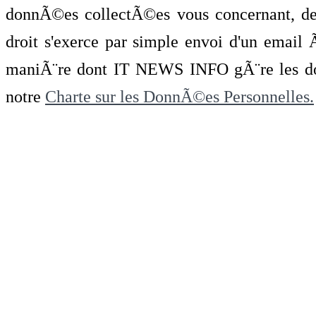
donnÃ©es collectÃ©es vous concernant, de 
droit s'exerce par simple envoi d'un emai
maniÃ¨re dont IT NEWS INFO gÃ¨re les do
notre
Charte sur les DonnÃ©es Personnelles.