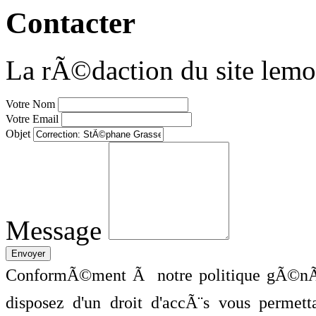
Contacter
La rÃ©daction du site lemo
Votre Nom
Votre Email
Objet
Message
ConformÃ©ment Ã notre politique gÃ©nÃ©
disposez d'un droit d'accÃ¨s vous perme