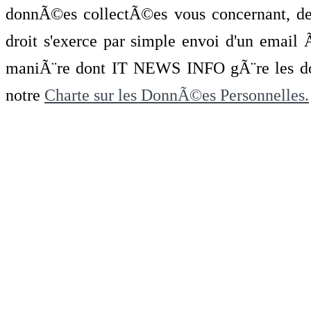
donnÃ©es collectÃ©es vous concernant, de 
droit s'exerce par simple envoi d'un emai
maniÃ¨re dont IT NEWS INFO gÃ¨re les do
notre
Charte sur les DonnÃ©es Personnelles.