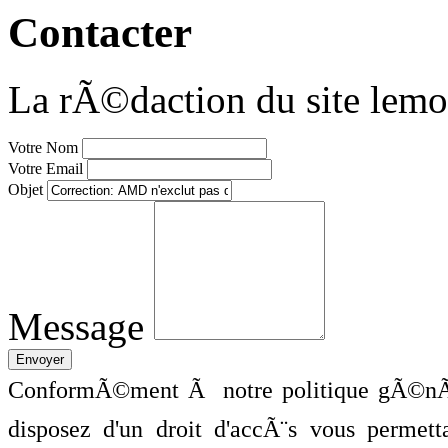
Contacter
La rÃ©daction du site lemo
Votre Nom
Votre Email
Objet
Message
ConformÃ©ment Ã notre politique gÃ©nÃ©
disposez d'un droit d'accÃ¨s vous perme