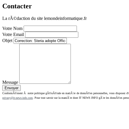
Contacter
La rÃ©daction du site lemondeinformatique.fr
Votre Nom
Votre Email
Objet
Message
ConformÃ©ment Ã notre politique gÃ©nÃ©rale en matiÃ¨re de donnÃ©es personnelles, vous disposez d'un dr
privacy@it-news-info.com
. Pour tout savoir sur la maniÃ¨re dont IT NEWS INFO gÃ¨re les donnÃ©es perso