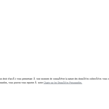
oit d'accÃ¨s vous permettant Ã tout moment de connaÃ®tre la nature des donnÃ©es collectÃ©es vous concern
nnelles, vous pouvez vous reporter Ã notre
Charte sur les DonnÃ©es Personnelles.