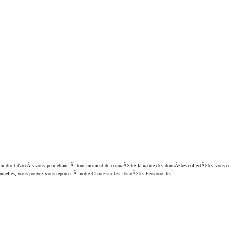
oit d'accÃ¨s vous permettant Ã tout moment de connaÃ®tre la nature des donnÃ©es collectÃ©es vous concern
nnelles, vous pouvez vous reporter Ã notre
Charte sur les DonnÃ©es Personnelles.