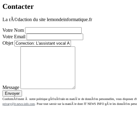
Contacter
La rÃ©daction du site lemondeinformatique.fr
Votre Nom
Votre Email
Objet
Message
ConformÃ©ment Ã notre politique gÃ©nÃ©rale en matiÃ¨re de donnÃ©es personnelles, vous disposez d'un dr
privacy@it-news-info.com
. Pour tout savoir sur la maniÃ¨re dont IT NEWS INFO gÃ¨re les donnÃ©es perso