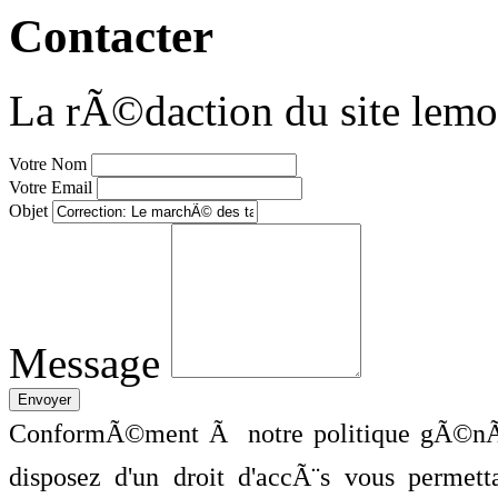
Contacter
La rÃ©daction du site lemo
Votre Nom
Votre Email
Objet
Message
ConformÃ©ment Ã notre politique gÃ©nÃ©
disposez d'un droit d'accÃ¨s vous perme