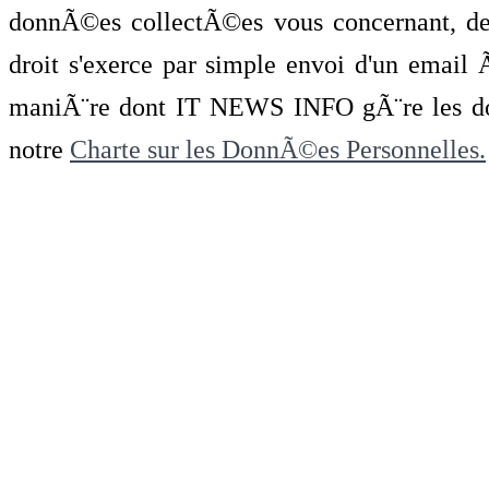
donnÃ©es collectÃ©es vous concernant, de 
droit s'exerce par simple envoi d'un emai
maniÃ¨re dont IT NEWS INFO gÃ¨re les do
notre
Charte sur les DonnÃ©es Personnelles.