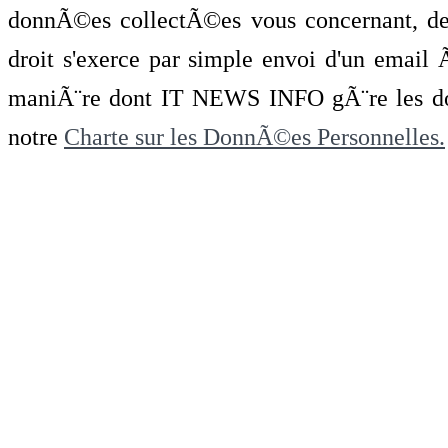
donnÃ©es collectÃ©es vous concernant, de 
droit s'exerce par simple envoi d'un emai
maniÃ¨re dont IT NEWS INFO gÃ¨re les do
notre
Charte sur les DonnÃ©es Personnelles.