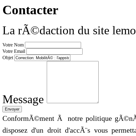
Contacter
La rÃ©daction du site lemo
Votre Nom
Votre Email
Objet
Message
ConformÃ©ment Ã notre politique gÃ©nÃ©
disposez d'un droit d'accÃ¨s vous perme