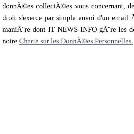
donnÃ©es collectÃ©es vous concernant, de 
droit s'exerce par simple envoi d'un emai
maniÃ¨re dont IT NEWS INFO gÃ¨re les do
notre
Charte sur les DonnÃ©es Personnelles.