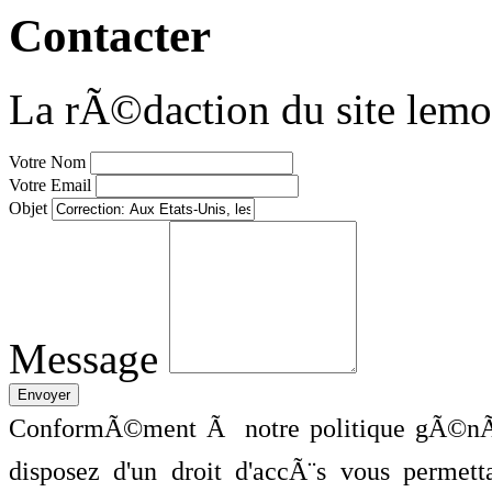
Contacter
La rÃ©daction du site lemo
Votre Nom
Votre Email
Objet
Message
ConformÃ©ment Ã notre politique gÃ©nÃ©
disposez d'un droit d'accÃ¨s vous perme