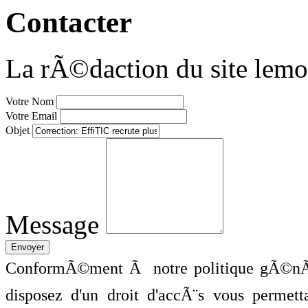
Contacter
La rÃ©daction du site lemo
Votre Nom
Votre Email
Objet
Message
ConformÃ©ment Ã notre politique gÃ©nÃ©
disposez d'un droit d'accÃ¨s vous perme