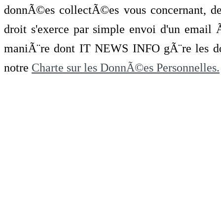
donnÃ©es collectÃ©es vous concernant, de 
droit s'exerce par simple envoi d'un emai
maniÃ¨re dont IT NEWS INFO gÃ¨re les do
notre
Charte sur les DonnÃ©es Personnelles.