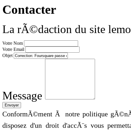
Contacter
La rÃ©daction du site lemo
Votre Nom
Votre Email
Objet
Message
ConformÃ©ment Ã notre politique gÃ©nÃ©
disposez d'un droit d'accÃ¨s vous perme