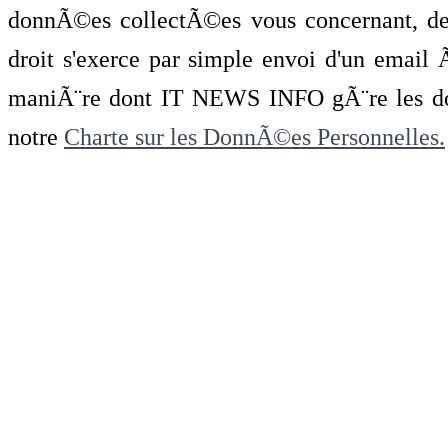
donnÃ©es collectÃ©es vous concernant, de 
droit s'exerce par simple envoi d'un emai
maniÃ¨re dont IT NEWS INFO gÃ¨re les do
notre
Charte sur les DonnÃ©es Personnelles.