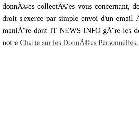
donnÃ©es collectÃ©es vous concernant, de 
droit s'exerce par simple envoi d'un emai
maniÃ¨re dont IT NEWS INFO gÃ¨re les do
notre
Charte sur les DonnÃ©es Personnelles.