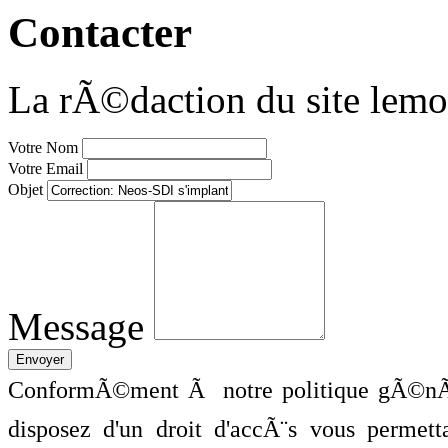
Contacter
La rÃ©daction du site lemo
Votre Nom
Votre Email
Objet
Message
ConformÃ©ment Ã notre politique gÃ©nÃ©
disposez d'un droit d'accÃ¨s vous perme