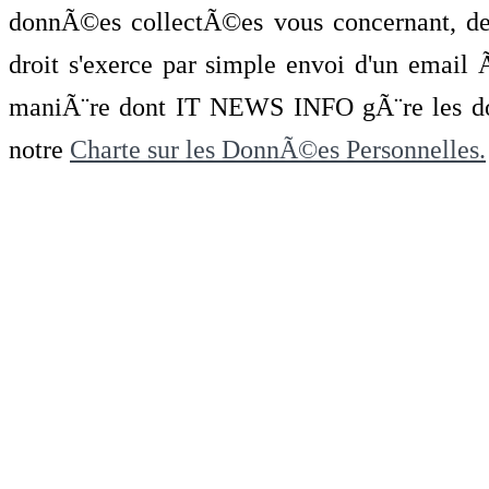
donnÃ©es collectÃ©es vous concernant, de 
droit s'exerce par simple envoi d'un emai
maniÃ¨re dont IT NEWS INFO gÃ¨re les do
notre
Charte sur les DonnÃ©es Personnelles.