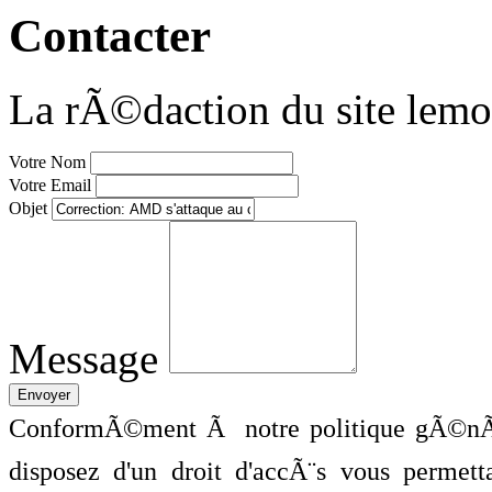
Contacter
La rÃ©daction du site lemo
Votre Nom
Votre Email
Objet
Message
ConformÃ©ment Ã notre politique gÃ©nÃ©
disposez d'un droit d'accÃ¨s vous perme