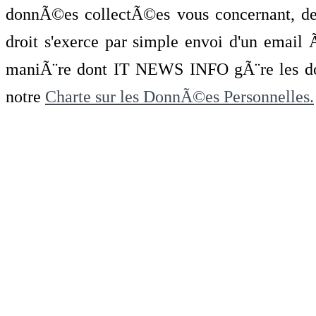
donnÃ©es collectÃ©es vous concernant, de 
droit s'exerce par simple envoi d'un emai
maniÃ¨re dont IT NEWS INFO gÃ¨re les do
notre
Charte sur les DonnÃ©es Personnelles.