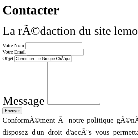
Contacter
La rÃ©daction du site lemo
Votre Nom
Votre Email
Objet
Message
ConformÃ©ment Ã notre politique gÃ©nÃ©
disposez d'un droit d'accÃ¨s vous perme