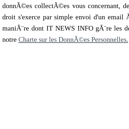
donnÃ©es collectÃ©es vous concernant, de 
droit s'exerce par simple envoi d'un emai
maniÃ¨re dont IT NEWS INFO gÃ¨re les do
notre
Charte sur les DonnÃ©es Personnelles.