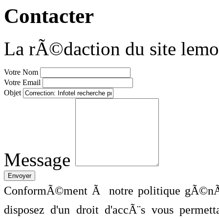
Contacter
La rÃ©daction du site lemo
Votre Nom
Votre Email
Objet
Message
ConformÃ©ment Ã notre politique gÃ©nÃ©
disposez d'un droit d'accÃ¨s vous perme