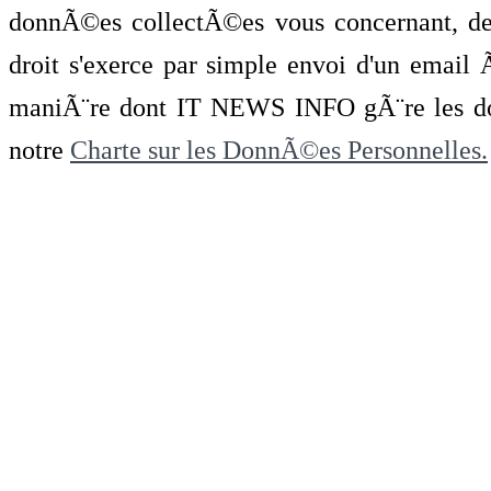
donnÃ©es collectÃ©es vous concernant, de 
droit s'exerce par simple envoi d'un emai
maniÃ¨re dont IT NEWS INFO gÃ¨re les do
notre
Charte sur les DonnÃ©es Personnelles.