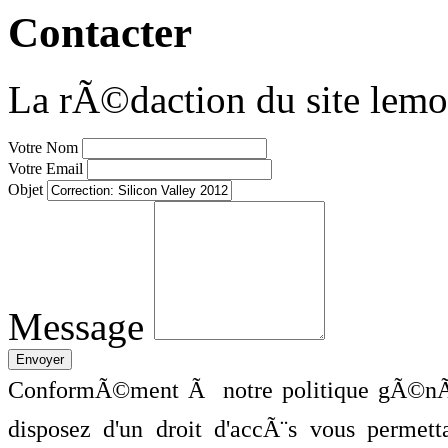
Contacter
La rÃ©daction du site lemo
Votre Nom
Votre Email
Objet
Message
ConformÃ©ment Ã notre politique gÃ©nÃ©
disposez d'un droit d'accÃ¨s vous perme