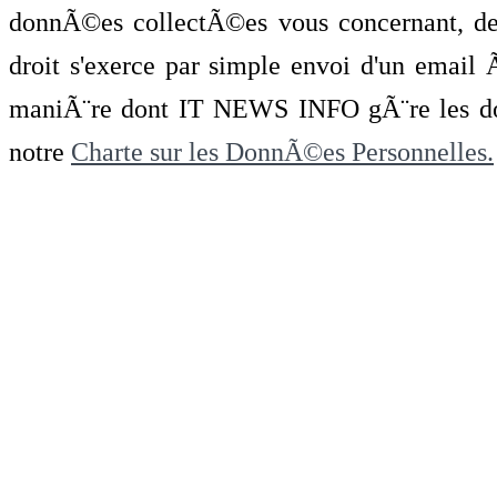
donnÃ©es collectÃ©es vous concernant, de 
droit s'exerce par simple envoi d'un emai
maniÃ¨re dont IT NEWS INFO gÃ¨re les do
notre
Charte sur les DonnÃ©es Personnelles.