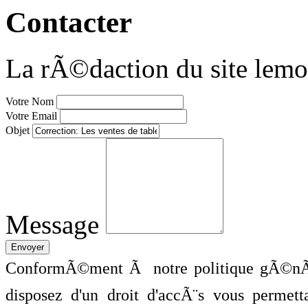
Contacter
La rÃ©daction du site lemo
Votre Nom
Votre Email
Objet
Message
ConformÃ©ment Ã notre politique gÃ©nÃ©
disposez d'un droit d'accÃ¨s vous perme