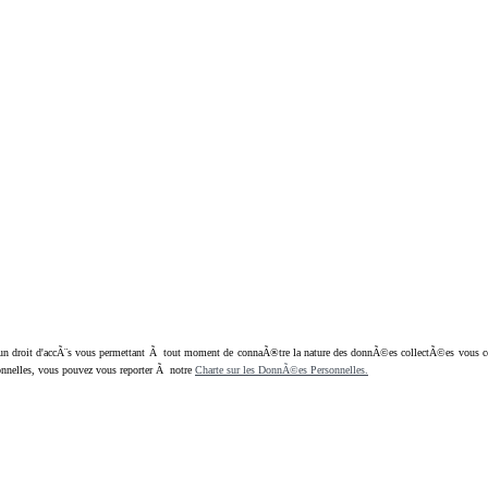
oit d'accÃ¨s vous permettant Ã tout moment de connaÃ®tre la nature des donnÃ©es collectÃ©es vous concern
nnelles, vous pouvez vous reporter Ã notre
Charte sur les DonnÃ©es Personnelles.