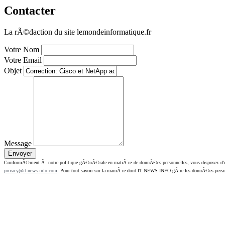
Contacter
La rÃ©daction du site lemondeinformatique.fr
Votre Nom
Votre Email
Objet
Message
ConformÃ©ment Ã notre politique gÃ©nÃ©rale en matiÃ¨re de donnÃ©es personnelles, vous disposez d'un dr
privacy@it-news-info.com
. Pour tout savoir sur la maniÃ¨re dont IT NEWS INFO gÃ¨re les donnÃ©es perso