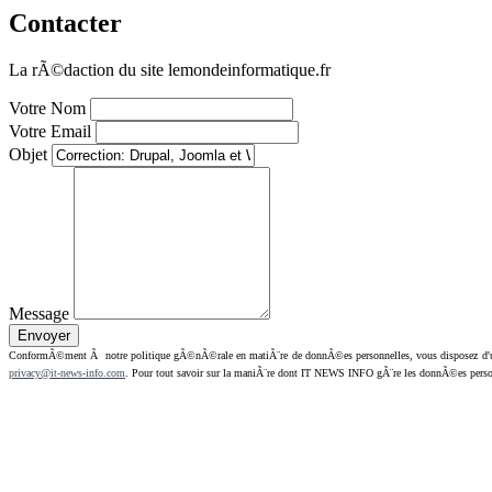
Contacter
La rÃ©daction du site lemondeinformatique.fr
Votre Nom
Votre Email
Objet
Message
ConformÃ©ment Ã notre politique gÃ©nÃ©rale en matiÃ¨re de donnÃ©es personnelles, vous disposez d'un dr
privacy@it-news-info.com
. Pour tout savoir sur la maniÃ¨re dont IT NEWS INFO gÃ¨re les donnÃ©es perso