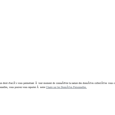
oit d'accÃ¨s vous permettant Ã tout moment de connaÃ®tre la nature des donnÃ©es collectÃ©es vous concern
nnelles, vous pouvez vous reporter Ã notre
Charte sur les DonnÃ©es Personnelles.