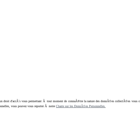
oit d'accÃ¨s vous permettant Ã tout moment de connaÃ®tre la nature des donnÃ©es collectÃ©es vous concern
nnelles, vous pouvez vous reporter Ã notre
Charte sur les DonnÃ©es Personnelles.