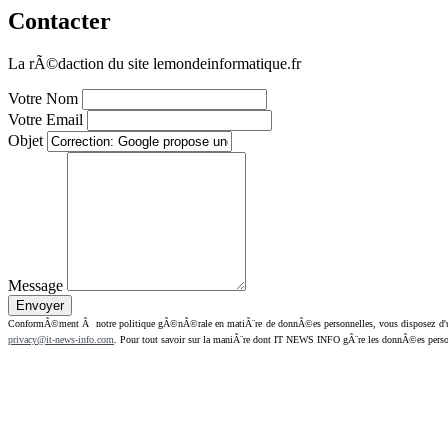
Contacter
La rÃ©daction du site lemondeinformatique.fr
Votre Nom
Votre Email
Objet
Message
ConformÃ©ment Ã notre politique gÃ©nÃ©rale en matiÃ¨re de donnÃ©es personnelles, vous disposez d'un dr
privacy@it-news-info.com
. Pour tout savoir sur la maniÃ¨re dont IT NEWS INFO gÃ¨re les donnÃ©es perso