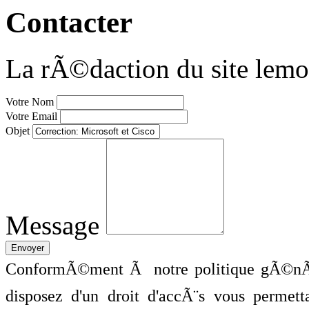
Contacter
La rÃ©daction du site lemo
Votre Nom
Votre Email
Objet
Message
ConformÃ©ment Ã notre politique gÃ©nÃ©
disposez d'un droit d'accÃ¨s vous perme