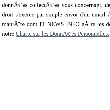
donnÃ©es collectÃ©es vous concernant, de 
droit s'exerce par simple envoi d'un emai
maniÃ¨re dont IT NEWS INFO gÃ¨re les do
notre
Charte sur les DonnÃ©es Personnelles.