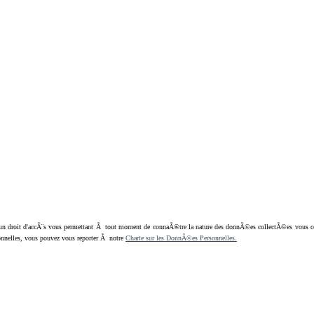
oit d'accÃ¨s vous permettant Ã tout moment de connaÃ®tre la nature des donnÃ©es collectÃ©es vous concern
nnelles, vous pouvez vous reporter Ã notre
Charte sur les DonnÃ©es Personnelles.