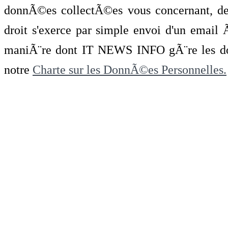
donnÃ©es collectÃ©es vous concernant, de 
droit s'exerce par simple envoi d'un emai
maniÃ¨re dont IT NEWS INFO gÃ¨re les do
notre
Charte sur les DonnÃ©es Personnelles.