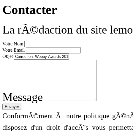
Contacter
La rÃ©daction du site lemo
Votre Nom
Votre Email
Objet
Message
ConformÃ©ment Ã notre politique gÃ©nÃ©
disposez d'un droit d'accÃ¨s vous perme