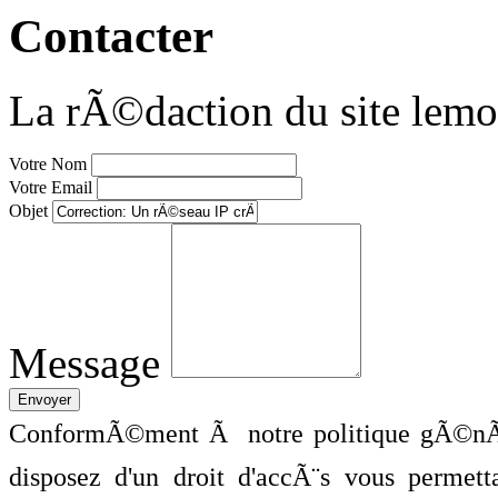
Contacter
La rÃ©daction du site lemo
Votre Nom
Votre Email
Objet
Message
ConformÃ©ment Ã notre politique gÃ©nÃ©
disposez d'un droit d'accÃ¨s vous perme