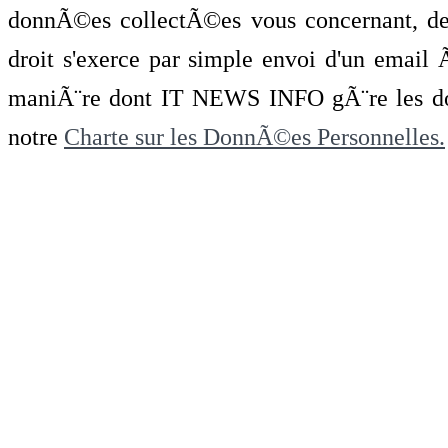
donnÃ©es collectÃ©es vous concernant, de 
droit s'exerce par simple envoi d'un emai
maniÃ¨re dont IT NEWS INFO gÃ¨re les do
notre
Charte sur les DonnÃ©es Personnelles.