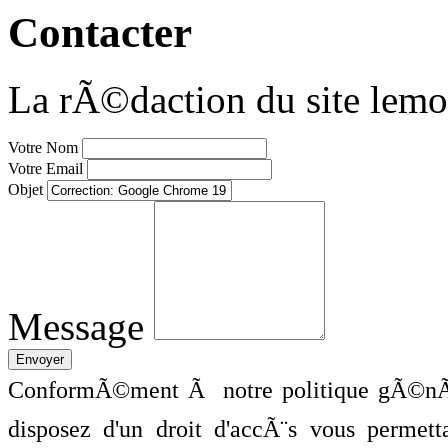
Contacter
La rÃ©daction du site lemo
Votre Nom
Votre Email
Objet
Message
ConformÃ©ment Ã notre politique gÃ©nÃ©
disposez d'un droit d'accÃ¨s vous perme