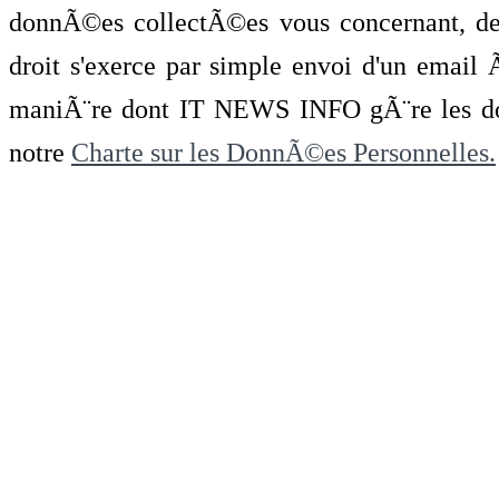
donnÃ©es collectÃ©es vous concernant, de 
droit s'exerce par simple envoi d'un emai
maniÃ¨re dont IT NEWS INFO gÃ¨re les do
notre
Charte sur les DonnÃ©es Personnelles.