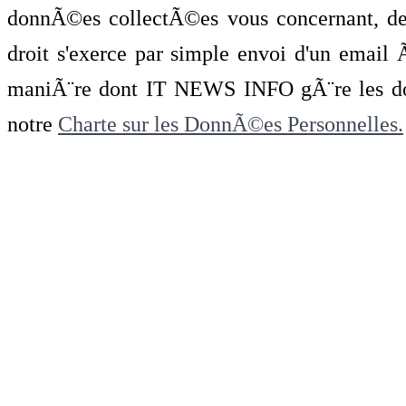
donnÃ©es collectÃ©es vous concernant, de 
droit s'exerce par simple envoi d'un emai
maniÃ¨re dont IT NEWS INFO gÃ¨re les do
notre
Charte sur les DonnÃ©es Personnelles.