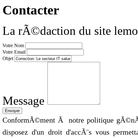
Contacter
La rÃ©daction du site lemo
Votre Nom
Votre Email
Objet
Message
ConformÃ©ment Ã notre politique gÃ©nÃ©
disposez d'un droit d'accÃ¨s vous perme