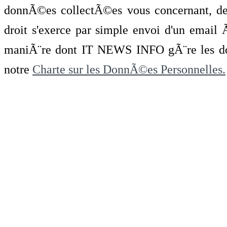
donnÃ©es collectÃ©es vous concernant, de 
droit s'exerce par simple envoi d'un emai
maniÃ¨re dont IT NEWS INFO gÃ¨re les do
notre
Charte sur les DonnÃ©es Personnelles.