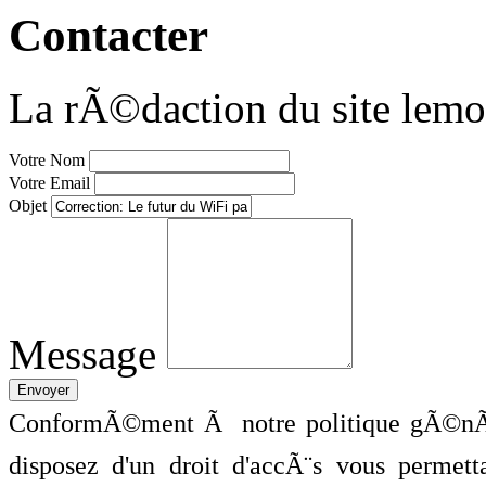
Contacter
La rÃ©daction du site lemo
Votre Nom
Votre Email
Objet
Message
ConformÃ©ment Ã notre politique gÃ©nÃ©
disposez d'un droit d'accÃ¨s vous perme