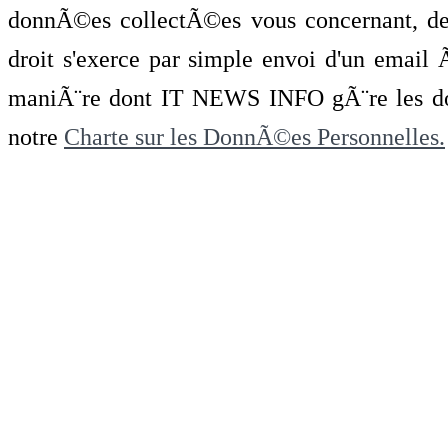
donnÃ©es collectÃ©es vous concernant, de 
droit s'exerce par simple envoi d'un emai
maniÃ¨re dont IT NEWS INFO gÃ¨re les do
notre
Charte sur les DonnÃ©es Personnelles.