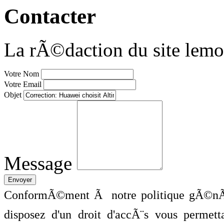
Contacter
La rÃ©daction du site lemo
Votre Nom
Votre Email
Objet
Message
ConformÃ©ment Ã notre politique gÃ©nÃ©
disposez d'un droit d'accÃ¨s vous perme