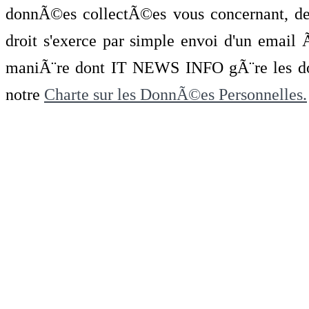
donnÃ©es collectÃ©es vous concernant, de 
droit s'exerce par simple envoi d'un emai
maniÃ¨re dont IT NEWS INFO gÃ¨re les do
notre
Charte sur les DonnÃ©es Personnelles.