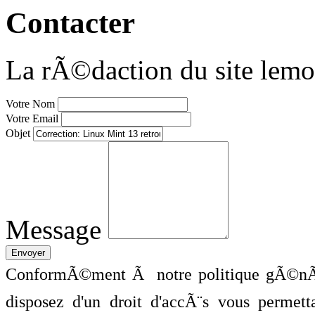
Contacter
La rÃ©daction du site lemo
Votre Nom
Votre Email
Objet
Message
ConformÃ©ment Ã notre politique gÃ©nÃ©
disposez d'un droit d'accÃ¨s vous perme