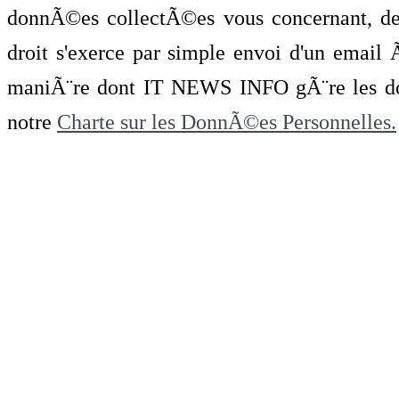
donnÃ©es collectÃ©es vous concernant, de 
droit s'exerce par simple envoi d'un emai
maniÃ¨re dont IT NEWS INFO gÃ¨re les do
notre
Charte sur les DonnÃ©es Personnelles.