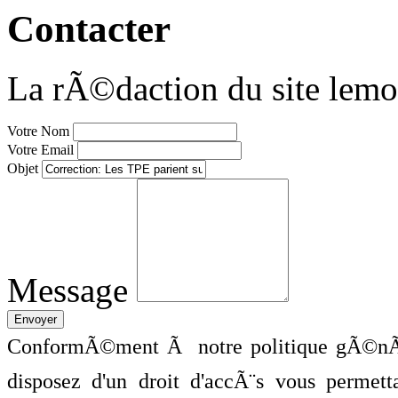
Contacter
La rÃ©daction du site lemo
Votre Nom
Votre Email
Objet
Message
ConformÃ©ment Ã notre politique gÃ©nÃ©
disposez d'un droit d'accÃ¨s vous perme