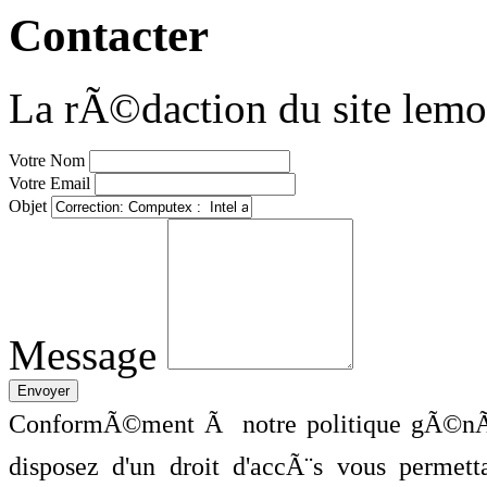
Contacter
La rÃ©daction du site lemo
Votre Nom
Votre Email
Objet
Message
ConformÃ©ment Ã notre politique gÃ©nÃ©
disposez d'un droit d'accÃ¨s vous perme