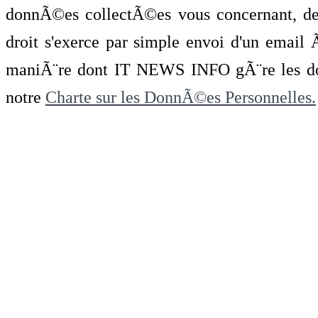
donnÃ©es collectÃ©es vous concernant, de 
droit s'exerce par simple envoi d'un emai
maniÃ¨re dont IT NEWS INFO gÃ¨re les do
notre
Charte sur les DonnÃ©es Personnelles.