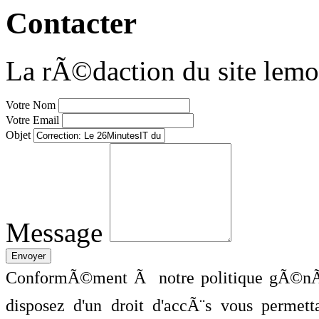
Contacter
La rÃ©daction du site lemo
Votre Nom
Votre Email
Objet
Message
ConformÃ©ment Ã notre politique gÃ©nÃ©
disposez d'un droit d'accÃ¨s vous perme