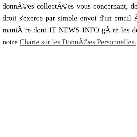
donnÃ©es collectÃ©es vous concernant, de 
droit s'exerce par simple envoi d'un emai
maniÃ¨re dont IT NEWS INFO gÃ¨re les do
notre
Charte sur les DonnÃ©es Personnelles.