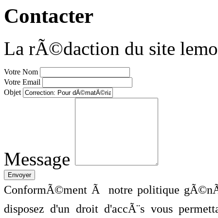
Contacter
La rÃ©daction du site lemo
Votre Nom
Votre Email
Objet
Message
ConformÃ©ment Ã notre politique gÃ©nÃ©
disposez d'un droit d'accÃ¨s vous perme