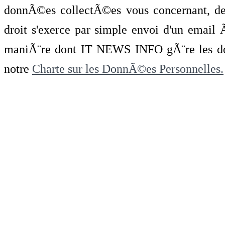
donnÃ©es collectÃ©es vous concernant, de 
droit s'exerce par simple envoi d'un emai
maniÃ¨re dont IT NEWS INFO gÃ¨re les do
notre
Charte sur les DonnÃ©es Personnelles.