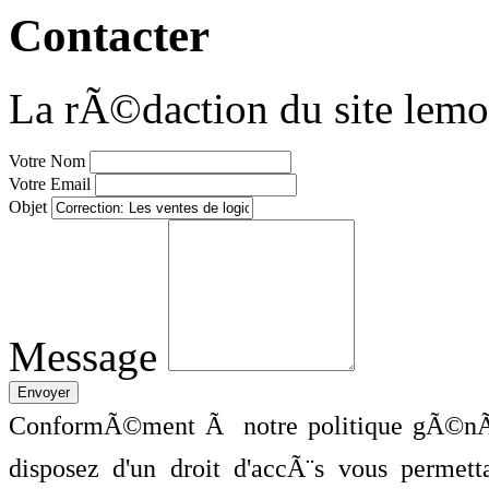
Contacter
La rÃ©daction du site lemo
Votre Nom
Votre Email
Objet
Message
ConformÃ©ment Ã notre politique gÃ©nÃ©
disposez d'un droit d'accÃ¨s vous perme