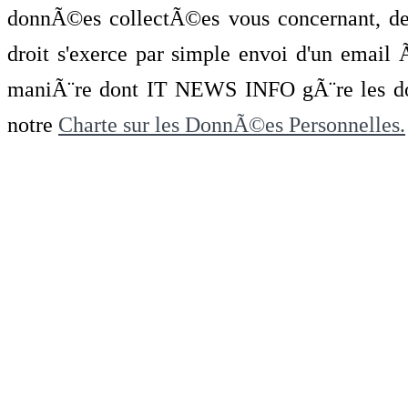
donnÃ©es collectÃ©es vous concernant, de 
droit s'exerce par simple envoi d'un emai
maniÃ¨re dont IT NEWS INFO gÃ¨re les do
notre
Charte sur les DonnÃ©es Personnelles.