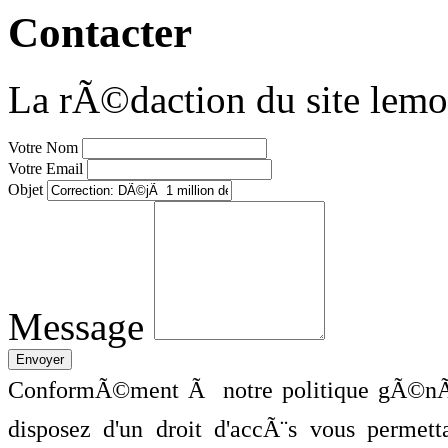
Contacter
La rÃ©daction du site lemo
Votre Nom
Votre Email
Objet
Message
ConformÃ©ment Ã notre politique gÃ©nÃ©
disposez d'un droit d'accÃ¨s vous perme