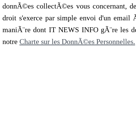
donnÃ©es collectÃ©es vous concernant, de 
droit s'exerce par simple envoi d'un emai
maniÃ¨re dont IT NEWS INFO gÃ¨re les do
notre
Charte sur les DonnÃ©es Personnelles.