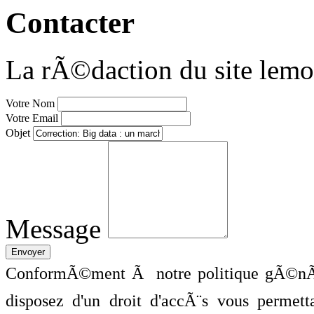
Contacter
La rÃ©daction du site lemo
Votre Nom
Votre Email
Objet
Message
ConformÃ©ment Ã notre politique gÃ©nÃ©
disposez d'un droit d'accÃ¨s vous perme