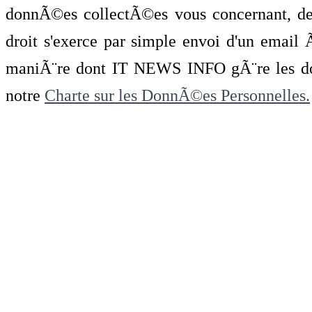
donnÃ©es collectÃ©es vous concernant, de 
droit s'exerce par simple envoi d'un emai
maniÃ¨re dont IT NEWS INFO gÃ¨re les do
notre
Charte sur les DonnÃ©es Personnelles.