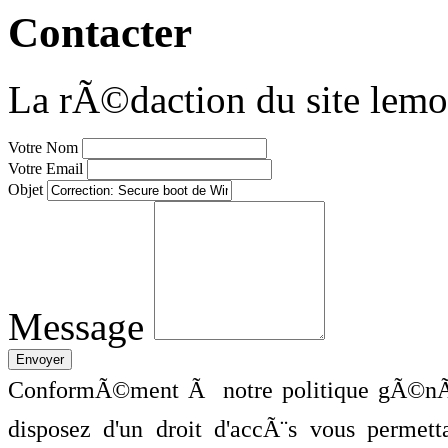
Contacter
La rÃ©daction du site lemo
Votre Nom
Votre Email
Objet
Message
ConformÃ©ment Ã notre politique gÃ©nÃ©
disposez d'un droit d'accÃ¨s vous perme