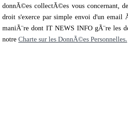
donnÃ©es collectÃ©es vous concernant, de 
droit s'exerce par simple envoi d'un emai
maniÃ¨re dont IT NEWS INFO gÃ¨re les do
notre
Charte sur les DonnÃ©es Personnelles.