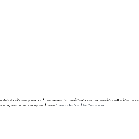
oit d'accÃ¨s vous permettant Ã tout moment de connaÃ®tre la nature des donnÃ©es collectÃ©es vous concern
nnelles, vous pouvez vous reporter Ã notre
Charte sur les DonnÃ©es Personnelles.