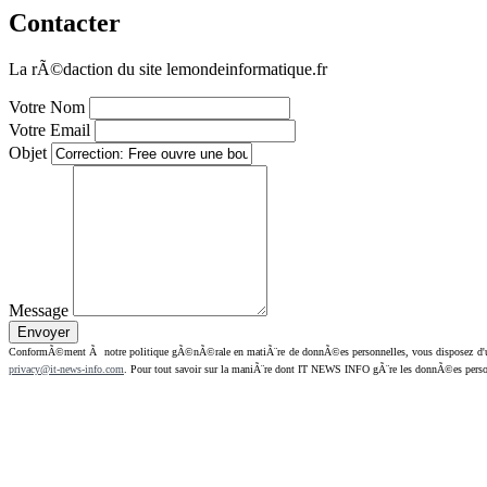
Contacter
La rÃ©daction du site lemondeinformatique.fr
Votre Nom
Votre Email
Objet
Message
ConformÃ©ment Ã notre politique gÃ©nÃ©rale en matiÃ¨re de donnÃ©es personnelles, vous disposez d'un dr
privacy@it-news-info.com
. Pour tout savoir sur la maniÃ¨re dont IT NEWS INFO gÃ¨re les donnÃ©es perso