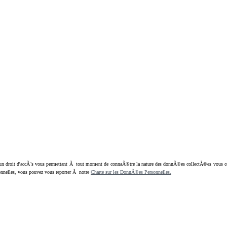
oit d'accÃ¨s vous permettant Ã tout moment de connaÃ®tre la nature des donnÃ©es collectÃ©es vous concern
nnelles, vous pouvez vous reporter Ã notre
Charte sur les DonnÃ©es Personnelles.