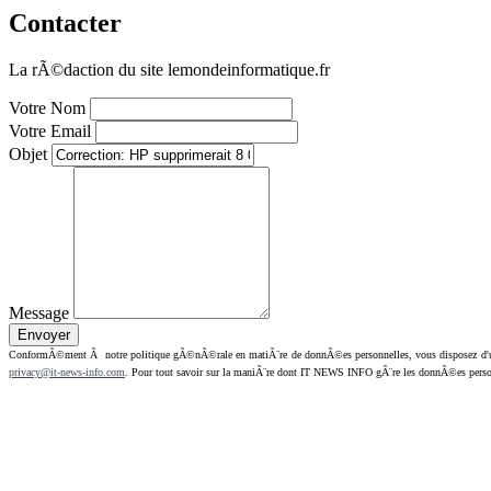
Contacter
La rÃ©daction du site lemondeinformatique.fr
Votre Nom
Votre Email
Objet
Message
ConformÃ©ment Ã notre politique gÃ©nÃ©rale en matiÃ¨re de donnÃ©es personnelles, vous disposez d'un dr
privacy@it-news-info.com
. Pour tout savoir sur la maniÃ¨re dont IT NEWS INFO gÃ¨re les donnÃ©es perso