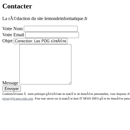
Contacter
La rÃ©daction du site lemondeinformatique.fr
Votre Nom
Votre Email
Objet
Message
ConformÃ©ment Ã notre politique gÃ©nÃ©rale en matiÃ¨re de donnÃ©es personnelles, vous disposez d'un dr
privacy@it-news-info.com
. Pour tout savoir sur la maniÃ¨re dont IT NEWS INFO gÃ¨re les donnÃ©es perso