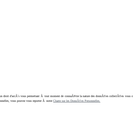
oit d'accÃ¨s vous permettant Ã tout moment de connaÃ®tre la nature des donnÃ©es collectÃ©es vous concern
nnelles, vous pouvez vous reporter Ã notre
Charte sur les DonnÃ©es Personnelles.