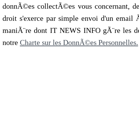
donnÃ©es collectÃ©es vous concernant, de 
droit s'exerce par simple envoi d'un emai
maniÃ¨re dont IT NEWS INFO gÃ¨re les do
notre
Charte sur les DonnÃ©es Personnelles.