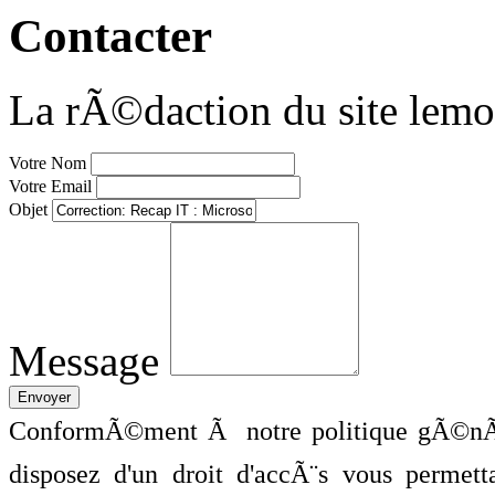
Contacter
La rÃ©daction du site lemo
Votre Nom
Votre Email
Objet
Message
ConformÃ©ment Ã notre politique gÃ©nÃ©
disposez d'un droit d'accÃ¨s vous perme